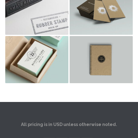
MIAMOND
CUBE
ELECTRIK BULB
K&J REALITY
All pricing is in USD unless otherwise noted.