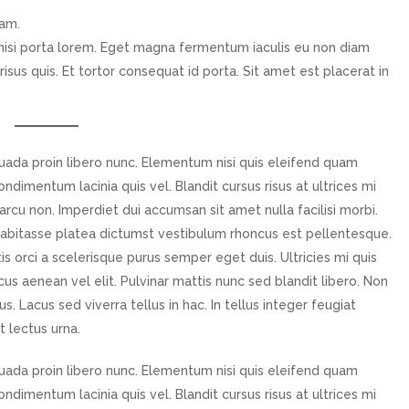
iam.
nisi porta lorem. Eget magna fermentum iaculis eu non diam
isus quis. Et tortor consequat id porta. Sit amet est placerat in
uada proin libero nunc. Elementum nisi quis eleifend quam
ndimentum lacinia quis vel. Blandit cursus risus at ultrices mi
arcu non. Imperdiet dui accumsan sit amet nulla facilisi morbi.
habitasse platea dictumst vestibulum rhoncus est pellentesque.
tis orci a scelerisque purus semper eget duis. Ultricies mi quis
us aenean vel elit. Pulvinar mattis nunc sed blandit libero. Non
. Lacus sed viverra tellus in hac. In tellus integer feugiat
t lectus urna.
uada proin libero nunc. Elementum nisi quis eleifend quam
ndimentum lacinia quis vel. Blandit cursus risus at ultrices mi