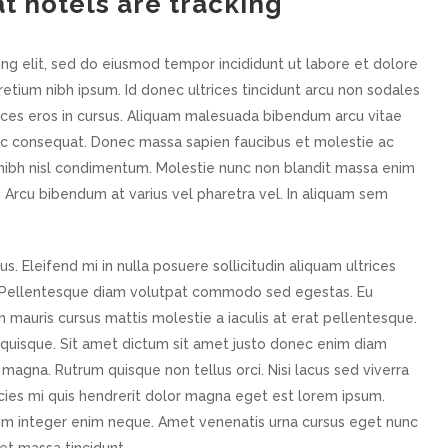
t hotels are tracking
ng elit, sed do eiusmod tempor incididunt ut labore et dolore
tium nibh ipsum. Id donec ultrices tincidunt arcu non sodales
rices eros in cursus. Aliquam malesuada bibendum arcu vitae
nc consequat. Donec massa sapien faucibus et molestie ac
in nibh nisl condimentum. Molestie nunc non blandit massa enim
. Arcu bibendum at varius vel pharetra vel. In aliquam sem
us. Eleifend mi in nulla posuere sollicitudin aliquam ultrices
on. Pellentesque diam volutpat commodo sed egestas. Eu
h mauris cursus mattis molestie a iaculis at erat pellentesque.
m quisque. Sit amet dictum sit amet justo donec enim diam
 magna. Rutrum quisque non tellus orci. Nisi lacus sed viverra
tricies mi quis hendrerit dolor magna eget est lorem ipsum.
um integer enim neque. Amet venenatis urna cursus eget nunc