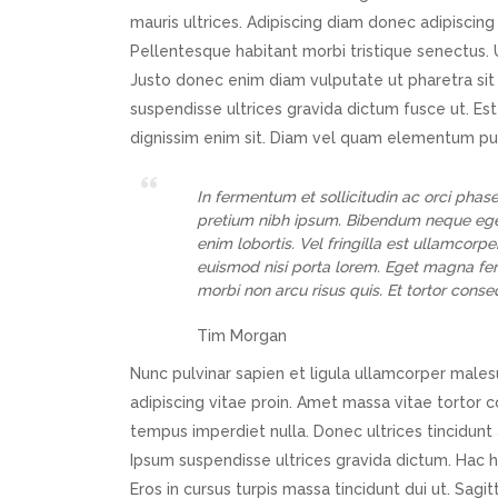
mauris ultrices. Adipiscing diam donec adipiscing t
Pellentesque habitant morbi tristique senectus. 
Justo donec enim diam vulputate ut pharetra sit 
suspendisse ultrices gravida dictum fusce ut. Est
dignissim enim sit. Diam vel quam elementum pul
In fermentum et sollicitudin ac orci phas
pretium nibh ipsum. Bibendum neque ege
enim lobortis. Vel fringilla est ullamcorpe
euismod nisi porta lorem. Eget magna fe
morbi non arcu risus quis. Et tortor conse
Tim Morgan
Nunc pulvinar sapien et ligula ullamcorper males
adipiscing vitae proin. Amet massa vitae tortor co
tempus imperdiet nulla. Donec ultrices tincidunt 
Ipsum suspendisse ultrices gravida dictum. Hac 
Eros in cursus turpis massa tincidunt dui ut. Sagit