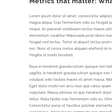
Metrics that matter: Wha
Lorem ipsum dolor sit amet, consectetur adipisci
magna aliqua. Cras fermentum odio eu feugiat pre
neque. Ac placerat vestibulum lectus mauris ult
elementum curabitur. Malesuada proin libero nu
feugiat sed lectus. Tortor id aliquet lectus pro
nec. Nunc id cursus metus aliquam eleifend mi in
fringilla ut morbi tincidunt.
Risus in hendrerit gravida rutrum quisque non tell
sagittis. In hendrerit gravida rutrum quisque n
volutpat odio facilisis mauris sit amet massa. Nib
Eget dolor morbi non arcu risus quis varius qua
vulputate. Massa ultricies mi quis hendrerit dolor
tellus. Nulla facilisi cras fermentum odio eu. Ul
Consectetur purus ut faucibus pulvinar element