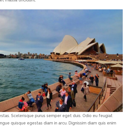
t massa tincidunt.
gestas. Scelerisque purus semper eget duis. Odio eu feugiat
gue quisque egestas diam in arcu. Dignissim diam quis enim