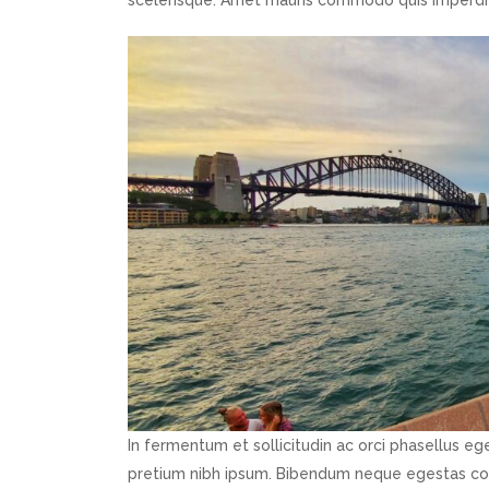
scelerisque. Amet mauris commodo quis imperdie
In fermentum et sollicitudin ac orci phasellus e
pretium nibh ipsum. Bibendum neque egestas con