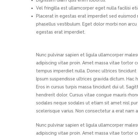
Dignissim diam quis enim lobortis.
Vel fringilla est ullamcorper eget nulla facilisi et
Placerat in egestas erat imperdiet sed euismod 
phasellus vestibulum. Eget dolor morbi non arcu r
egestas erat imperdiet.
Nunc pulvinar sapien et ligula ullamcorper males
adipiscing vitae proin. Amet massa vitae tortor co
tempus imperdiet nulla. Donec ultrices tincidunt 
Ipsum suspendisse ultrices gravida dictum. Hac 
Eros in cursus turpis massa tincidunt dui ut. Sagit
hendrerit dolor. Cursus vitae congue mauris rhonc
sodales neque sodales ut etiam sit amet nisl purus
scelerisque varius. Non consectetur a erat nam a
Nunc pulvinar sapien et ligula ullamcorper males
adipiscing vitae proin. Amet massa vitae tortor co