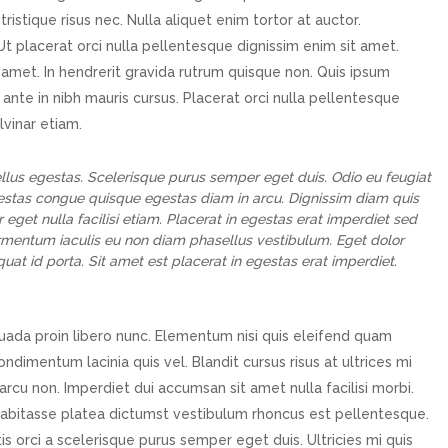
ristique risus nec. Nulla aliquet enim tortor at auctor.
Ut placerat orci nulla pellentesque dignissim enim sit amet.
amet. In hendrerit gravida rutrum quisque non. Quis ipsum
 ante in nibh mauris cursus. Placerat orci nulla pellentesque
vinar etiam.
ellus egestas. Scelerisque purus semper eget duis. Odio eu feugiat
stas congue quisque egestas diam in arcu. Dignissim diam quis
r eget nulla facilisi etiam. Placerat in egestas erat imperdiet sed
rmentum iaculis eu non diam phasellus vestibulum. Eget dolor
quat id porta. Sit amet est placerat in egestas erat imperdiet.
uada proin libero nunc. Elementum nisi quis eleifend quam
ndimentum lacinia quis vel. Blandit cursus risus at ultrices mi
arcu non. Imperdiet dui accumsan sit amet nulla facilisi morbi.
habitasse platea dictumst vestibulum rhoncus est pellentesque.
tis orci a scelerisque purus semper eget duis. Ultricies mi quis